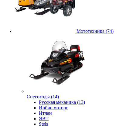
Мототехника (74)
Снегоходы (14)
Русская механика (13)
Ирбис моторс
Итлан
ЯВТ
Stels