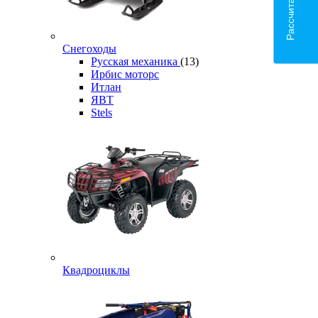
Снегоходы
Русская механика
(13)
Ирбис моторс
Итлан
ЯВТ
Stels
Квадроциклы