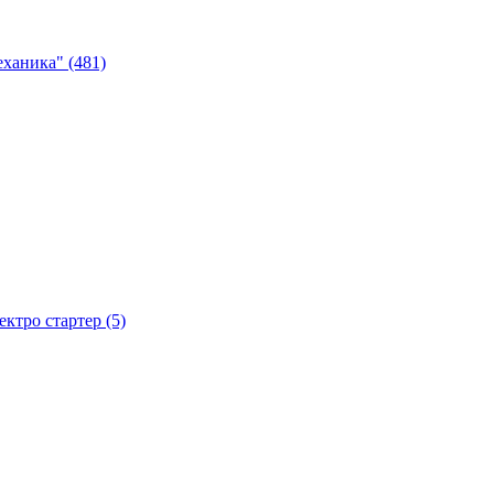
ханика" (481)
тро стартер (5)