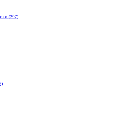
ики (297)
7)