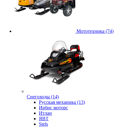
Мототехника (74)
Снегоходы (14)
Русская механика (13)
Ирбис моторс
Итлан
ЯВТ
Stels