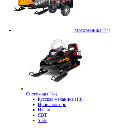
Мототехника (74)
Снегоходы (14)
Русская механика (13)
Ирбис моторс
Итлан
ЯВТ
Stels