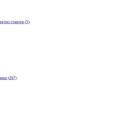
тро стартер (5)
ики (297)