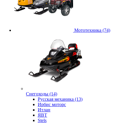
Мототехника (74)
Снегоходы (14)
Русская механика (13)
Ирбис моторс
Итлан
ЯВТ
Stels