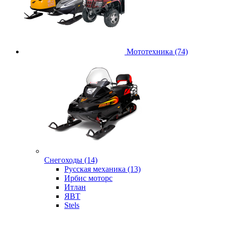
Мототехника (74)
Снегоходы (14)
Русская механика (13)
Ирбис моторс
Итлан
ЯВТ
Stels