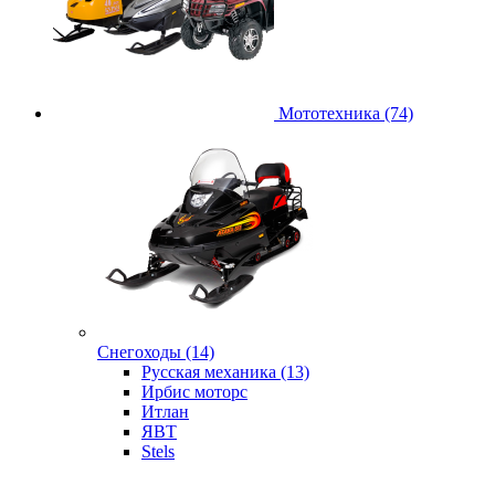
Мототехника (74)
Снегоходы (14)
Русская механика (13)
Ирбис моторс
Итлан
ЯВТ
Stels