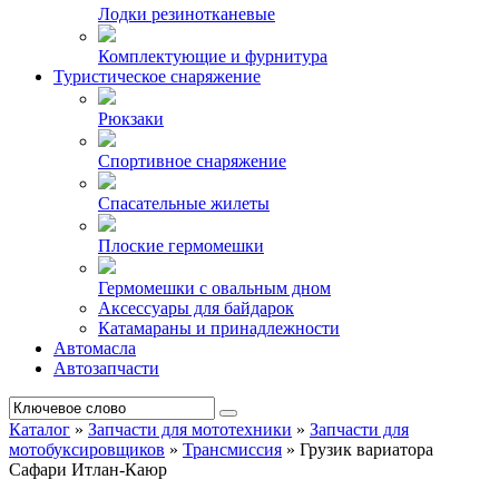
Лодки резинотканевые
Комплектующие и фурнитура
Туристическое снаряжение
Рюкзаки
Спортивное снаряжение
Спасательные жилеты
Плоские гермомешки
Гермомешки с овальным дном
Аксессуары для байдарок
Катамараны и принадлежности
Автомасла
Автозапчасти
Каталог
»
Запчасти для мототехники
»
Запчасти для
мотобуксировщиков
»
Трансмиссия
»
Грузик вариатора
Сафари Итлан-Каюр