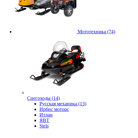
Мототехника (74)
Снегоходы (14)
Русская механика (13)
Ирбис моторс
Итлан
ЯВТ
Stels