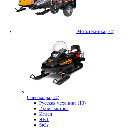
Мототехника (74)
Снегоходы (14)
Русская механика (13)
Ирбис моторс
Итлан
ЯВТ
Stels