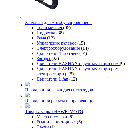
Запчасти для мотобуксировщиков
Трансмиссия
(66)
Подвеска
(38)
Рама
(12)
Управление рулевое
(15)
Электрооборудование
(14)
Двигатели 4-тактные
(14)
Звезды
(22)
Двигатели BASHAN с ручным стартером
(9)
Двигатели BASHAN с ручным стартером +
электро стартер
(5)
Двигатели Lifan
(12)
Накладки на лыжи для снегоходов
Накладки на рельсы направляющие
Товары марки HAWK MOTO
Масла и смазки
(8)
Ремни вариаторные
(6)
Свечи
(1)